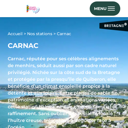
MENU
Accueil
>
Nos stations
>
Carnac
CARNAC
Carnac, réputée pour ses célèbres alignements
de menhirs, séduit aussi par son cadre naturel
privilégié. Nichée sur la côte sud de la Bretagne
et protégée par la presqu’île de Quiberon, elle
bénéficie d’un climat ensoleillé propice à la
détente et aux loisirs. Entre plages de sable fin,
patrimoine d’exception et animations variées,
cette station balnéaire allie charme familial et
raffinement. Sans oublier sa spécialité locale :
l’huître creuse, trésor iodé à déguster face à
l’océan.