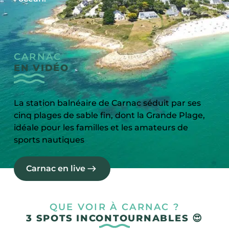
CARNAC
EN VIDÉO
La station balnéaire de Carnac séduit par ses
cinq plages de sable fin, dont la Grande Plage,
idéale pour les familles et les amateurs de
sports nautiques
Carnac en live
©
QUE VOIR À CARNAC ?
3 SPOTS INCONTOURNABLES 😍