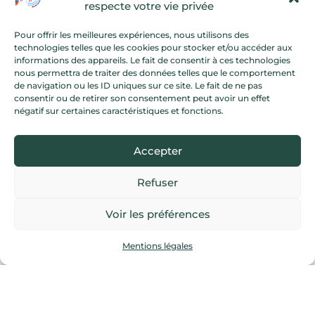
2025, vise à préserver ce patrimoine unique,
respecte votre vie privée
plus ancien que les pyramides d’Égypte, et à en
Pour offrir les meilleures expériences, nous utilisons des
assurer la transmission aux générations futures.
technologies telles que les cookies pour stocker et/ou accéder aux
informations des appareils. Le fait de consentir à ces technologies
nous permettra de traiter des données telles que le comportement
de navigation ou les ID uniques sur ce site. Le fait de ne pas
consentir ou de retirer son consentement peut avoir un effet
négatif sur certaines caractéristiques et fonctions.
Accepter
Refuser
©
Voir les préférences
Mentions légales
CARNAC AUTREMENT
HORS SAISON 🍂