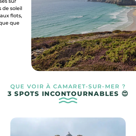
ses sur
 de soleil
aux flots,
ique que
QUE VOIR À CAMARET-SUR-MER ?
3 SPOTS INCONTOURNABLES 😍