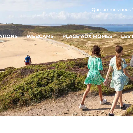
Qui sommes-nous 
ATIONS
WEBCAMS
PLACE AUX MÔMES
LES
, niché entre falaises sauvages et eaux
olorées, invite à la flânerie, tandis que la