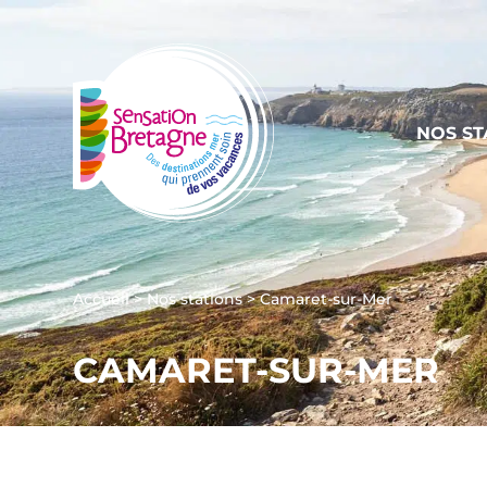
NOS ST
Accueil
>
Nos stations
>
Camaret-sur-Mer
CAMARET-SUR-MER
Camaret-sur-Mer est un véritable bijou breton
cristallines. Son port animé, bordé de maisons c