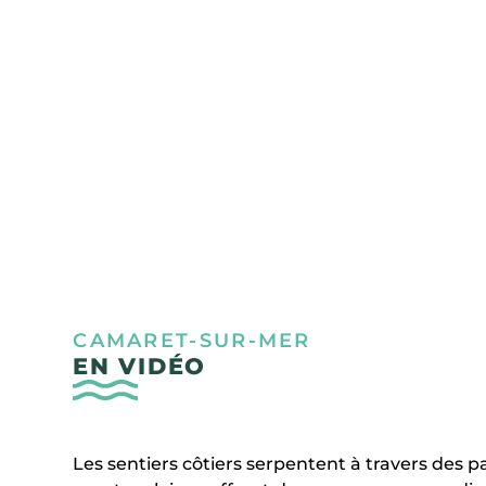
majestueuse tour Vauban veille sur la mer. L
dévoile au détour des ruelles et sur l’emblém
riche passé de pêche.
CAMARET-SUR-MER
EN VIDÉO
Les sentiers côtiers serpentent à travers des 