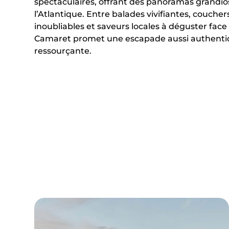
spectaculaires, offrant des panoramas grandio
l’Atlantique. Entre balades vivifiantes, couchers
inoubliables et saveurs locales à déguster face 
Camaret promet une escapade aussi authent
ressourçante.