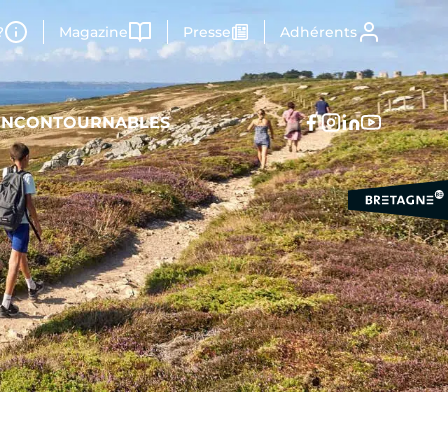
?
Magazine
Presse
Adhérents
 INCONTOURNABLES