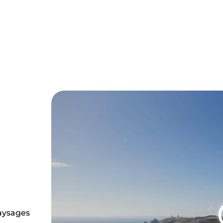
’histoire maritime de la commune se
atique cimetière de bateaux, témoins d’un
paysages