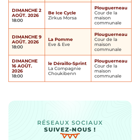
Plouguerneau
DIMANCHE 2
Be Ice Cycle
Cour de la
AOÛT. 2026
Zirkus Morsa
maison
18:00
communale
Plouguerneau
DIMANCHE 9
La Pomme
Cour de la
AOÛT. 2026
Eve & Eve
maison
18:00
communale
DIMANCHE
Plouguerneau
le Déraillo-Sprint
16 AOÛT.
Cour de la
La Compagnie
2026
maison
Choukibenn
18:00
communale
RÉSEAUX SOCIAUX
SUIVEZ-NOUS !