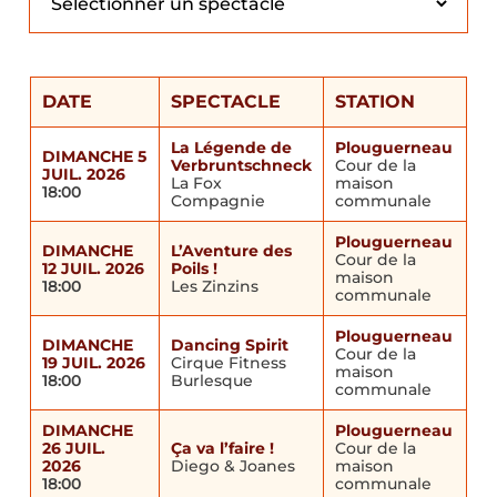
DATE
SPECTACLE
STATION
La Légende de
Plouguerneau
DIMANCHE 5
Verbruntschneck
Cour de la
JUIL. 2026
La Fox
maison
18:00
Compagnie
communale
Plouguerneau
DIMANCHE
L’Aventure des
Cour de la
12 JUIL. 2026
Poils !
maison
18:00
Les Zinzins
communale
Plouguerneau
DIMANCHE
Dancing Spirit
Cour de la
19 JUIL. 2026
Cirque Fitness
maison
18:00
Burlesque
communale
DIMANCHE
Plouguerneau
26 JUIL.
Ça va l’faire !
Cour de la
2026
Diego & Joanes
maison
18:00
communale