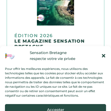
ÉDITION 2026
LE MAGAZINE SENSATION
BRETAGNE
Sensation Bretagne
Plongez dans l’esprit du littoral breton
respecte votre vie privée
avec le magazine Bretagne littorale !
Pour offrir les meilleures expériences, nous utilisons des
technologies telles que les cookies pour stocker et/ou accéder aux
Découvrez les 30 stations Sensation
informations des appareils. Le fait de consentir à ces technologies
Bretagne autrement : balades,
nous permettra de traiter des données telles que le comportement
rencontres, coups de cœur… Un
de navigation ou les ID uniques sur ce site. Le fait de ne pas
consentir ou de retirer son consentement peut avoir un effet
concentré d’inspirations à feuilleter en
négatif sur certaines caractéristiques et fonctions.
ligne.
Voir le magazine
Accepter